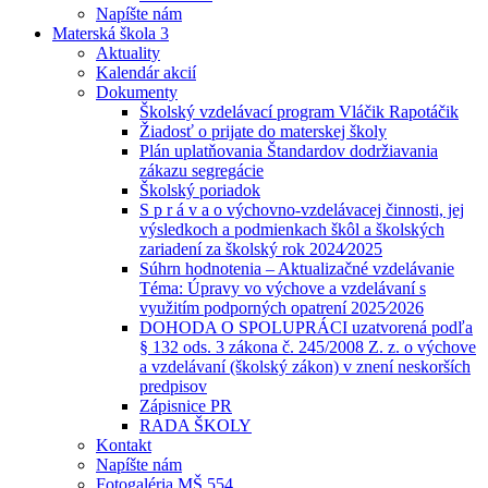
Napíšte nám
Materská škola 3
Aktuality
Kalendár akcií
Dokumenty
Školský vzdelávací program Vláčik Rapotáčik
Žiadosť o prijate do materskej školy
Plán uplatňovania Štandardov dodržiavania
zákazu segregácie
Školský poriadok
S p r á v a o výchovno-vzdelávacej činnosti, jej
výsledkoch a podmienkach škôl a školských
zariadení za školský rok 2024⁄2025
Súhrn hodnotenia – Aktualizačné vzdelávanie
Téma: Úpravy vo výchove a vzdelávaní s
využitím podporných opatrení 2025⁄2026
DOHODA O SPOLUPRÁCI uzatvorená podľa
§ 132 ods. 3 zákona č. 245/2008 Z. z. o výchove
a vzdelávaní (školský zákon) v znení neskorších
predpisov
Zápisnice PR
RADA ŠKOLY
Kontakt
Napíšte nám
Fotogaléria MŠ 554