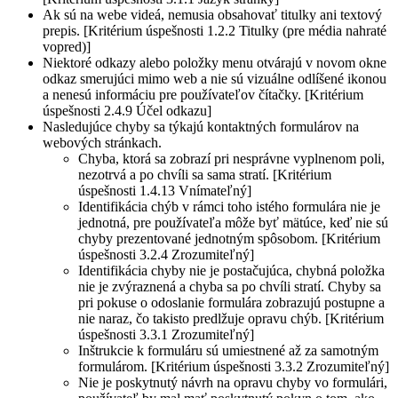
Ak sú na webe videá, nemusia obsahovať titulky ani textový
prepis. [Kritérium úspešnosti 1.2.2 Titulky (pre média nahraté
vopred)]
Niektoré odkazy alebo položky menu otvárajú v novom okne
odkaz smerujúci mimo web a nie sú vizuálne odlíšené ikonou
a nenesú informáciu pre používateľov čítačky. [Kritérium
úspešnosti 2.4.9 Účel odkazu]
Nasledujúce chyby sa týkajú kontaktných formulárov na
webových stránkach.
Chyba, ktorá sa zobrazí pri nesprávne vyplnenom poli,
nezotrvá a po chvíli sa sama stratí. [Kritérium
úspešnosti 1.4.13 Vnímateľný]
Identifikácia chýb v rámci toho istého formulára nie je
jednotná, pre používateľa môže byť mätúce, keď nie sú
chyby prezentované jednotným spôsobom. [Kritérium
úspešnosti 3.2.4 Zrozumiteľný]
Identifikácia chyby nie je postačujúca, chybná položka
nie je zvýraznená a chyba sa po chvíli stratí. Chyby sa
pri pokuse o odoslanie formulára zobrazujú postupne a
nie naraz, čo takisto predlžuje opravu chýb. [Kritérium
úspešnosti 3.3.1 Zrozumiteľný]
Inštrukcie k formuláru sú umiestnené až za samotným
formulárom. [Kritérium úspešnosti 3.3.2 Zrozumiteľný]
Nie je poskytnutý návrh na opravu chyby vo formulári,