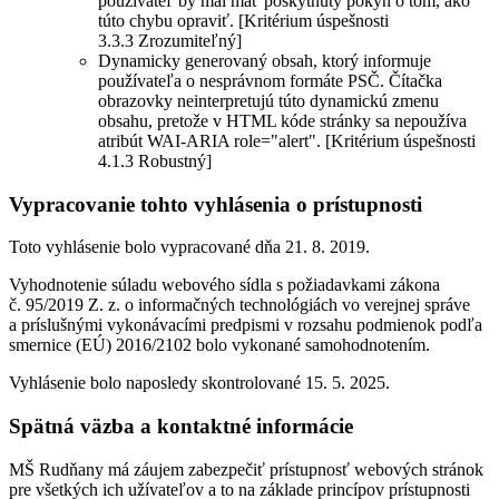
používateľ by mal mať poskytnutý pokyn o tom, ako
túto chybu opraviť. [Kritérium úspešnosti
3.3.3 Zrozumiteľný]
Dynamicky generovaný obsah, ktorý informuje
používateľa o nesprávnom formáte PSČ. Čítačka
obrazovky neinterpretujú túto dynamickú zmenu
obsahu, pretože v HTML kóde stránky sa nepoužíva
atribút WAI-ARIA role="alert". [Kritérium úspešnosti
4.1.3 Robustný]
Vypracovanie tohto vyhlásenia o prístupnosti
Toto vyhlásenie bolo vypracované dňa 21. 8. 2019.
Vyhodnotenie súladu webového sídla s požiadavkami zákona
č. 95/2019 Z. z. o informačných technológiách vo verejnej správe
a príslušnými vykonávacími predpismi v rozsahu podmienok podľa
smernice (EÚ) 2016/2102 bolo vykonané samohodnotením.
Vyhlásenie bolo naposledy skontrolované 15. 5. 2025.
Spätná väzba a kontaktné informácie
MŠ Rudňany má záujem zabezpečiť prístupnosť webových stránok
pre všetkých ich užívateľov a to na základe princípov prístupnosti