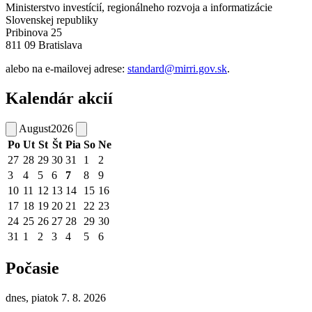
Ministerstvo investícií, regionálneho rozvoja a informatizácie
Slovenskej republiky
Pribinova 25
811 09 Bratislava
alebo na e-mailovej adrese:
standard@mirri.gov.sk
.
Kalendár akcií
August
2026
Po
Ut
St
Št
Pia
So
Ne
27
28
29
30
31
1
2
3
4
5
6
7
8
9
10
11
12
13
14
15
16
17
18
19
20
21
22
23
24
25
26
27
28
29
30
31
1
2
3
4
5
6
Počasie
dnes, piatok 7. 8. 2026