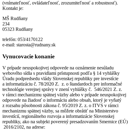
(vnímateľnosť, ovládateľnosť, zrozumiteľnosť a robustnosť).
Kontakt je:
MŠ Rudňany
234
05323 Rudňany
telefón: 053/4170122
e-mail: starosta@rudnany.sk
Vynucovacie konanie
V prípade neuspokojivej odpovede na oznámenie nesúladu
webového sídla s pravidlami prístupnosti podľa § 14 vyhlášky
Úradu podpredsedu vlády Slovenskej republiky pre investície
a informatizáciu č. 78/2020 Z. z. o štandardoch pre informačné
technológie verejnej správy v znení vyhlášky č. 546/2021 Z. z.
v rámci mechanizmu spätnej väzby alebo v prípade neuspokojivej
odpovede na žiadosť o informáciu alebo obsah, ktorý je vyňatý
z rozsahu pôsobnosti zákona č. 95/2019 Z. z. o ITVS v rámci
mechanizmu spätnej väzby, sa môžete obrátiť na Ministerstvo
investícií, regionálneho rozvoja a informatizácie Slovenskej
republiky, ako na subjekt poverený presadzovaním Smernice (EÚ)
2016/2102, na adrese: