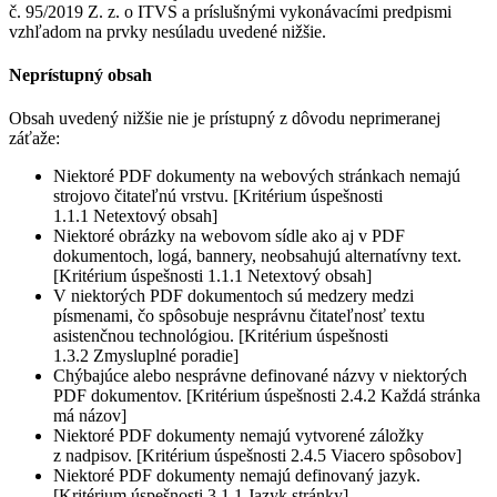
č. 95/2019 Z. z. o ITVS a príslušnými vykonávacími predpismi
vzhľadom na prvky nesúladu uvedené nižšie.
Neprístupný obsah
Obsah uvedený nižšie nie je prístupný z dôvodu neprimeranej
záťaže:
Niektoré PDF dokumenty na webových stránkach nemajú
strojovo čitateľnú vrstvu. [Kritérium úspešnosti
1.1.1 Netextový obsah]
Niektoré obrázky na webovom sídle ako aj v PDF
dokumentoch, logá, bannery, neobsahujú alternatívny text.
[Kritérium úspešnosti 1.1.1 Netextový obsah]
V niektorých PDF dokumentoch sú medzery medzi
písmenami, čo spôsobuje nesprávnu čitateľnosť textu
asistenčnou technológiou. [Kritérium úspešnosti
1.3.2 Zmysluplné poradie]
Chýbajúce alebo nesprávne definované názvy v niektorých
PDF dokumentov. [Kritérium úspešnosti 2.4.2 Každá stránka
má názov]
Niektoré PDF dokumenty nemajú vytvorené záložky
z nadpisov. [Kritérium úspešnosti 2.4.5 Viacero spôsobov]
Niektoré PDF dokumenty nemajú definovaný jazyk.
[Kritérium úspešnosti 3.1.1 Jazyk stránky]