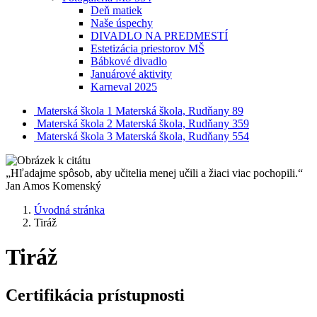
Deň matiek
Naše úspechy
DIVADLO NA PREDMESTÍ
Estetizácia priestorov MŠ
Bábkové divadlo
Januárové aktivity
Karneval 2025
Materská škola 1
Materská škola, Rudňany 89
Materská škola 2
Materská škola, Rudňany 359
Materská škola 3
Materská škola, Rudňany 554
„Hľadajme spôsob, aby učitelia menej učili a žiaci viac pochopili.“
Jan Amos Komenský
Úvodná stránka
Tiráž
Tiráž
Certifikácia prístupnosti