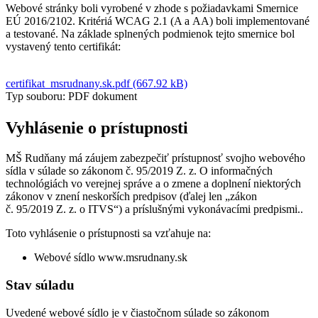
Webové stránky boli vyrobené v zhode s požiadavkami Smernice
EÚ 2016/2102. Kritériá WCAG 2.1 (A a AA) boli implementované
a testované. Na základe splnených podmienok tejto smernice bol
vystavený tento certifikát:
certifikat_msrudnany.sk.pdf (667.92 kB)
Typ souboru: PDF dokument
Vyhlásenie o prístupnosti
MŠ Rudňany má záujem zabezpečiť prístupnosť svojho webového
sídla v súlade so zákonom č. 95/2019 Z. z. O informačných
technológiách vo verejnej správe a o zmene a doplnení niektorých
zákonov v znení neskorších predpisov (ďalej len „zákon
č. 95/2019 Z. z. o ITVS“) a príslušnými vykonávacími predpismi..
Toto vyhlásenie o prístupnosti sa vzťahuje na:
Webové sídlo www.msrudnany.sk
Stav súladu
Uvedené webové sídlo je v čiastočnom súlade so zákonom