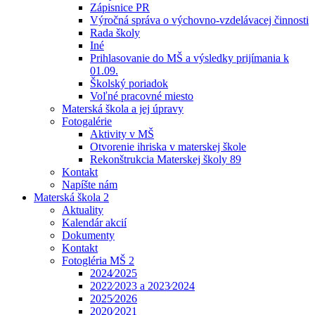
Zápisnice PR
Výročná správa o výchovno-vzdelávacej činnosti
Rada školy
Iné
Prihlasovanie do MŠ a výsledky prijímania k
01.09.
Školský poriadok
Voľné pracovné miesto
Materská škola a jej úpravy
Fotogalérie
Aktivity v MŠ
Otvorenie ihriska v materskej škole
Rekonštrukcia Materskej školy 89
Kontakt
Napíšte nám
Materská škola 2
Aktuality
Kalendár akcií
Dokumenty
Kontakt
Fotogléria MŠ 2
2024⁄2025
2022⁄2023 a 2023⁄2024
2025⁄2026
2020⁄2021