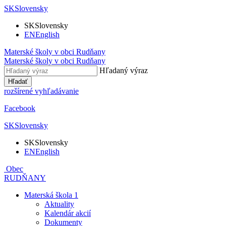
SK
Slovensky
SK
Slovensky
EN
English
Materské školy v obci
Rudňany
Materské školy v obci
Rudňany
Hľadaný výraz
Hľadať
rozšírené vyhľadávanie
Facebook
SK
Slovensky
SK
Slovensky
EN
English
Obec
RUDŇANY
Materská škola 1
Aktuality
Kalendár akcií
Dokumenty